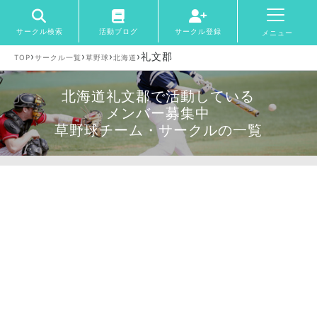
サークル検索
活動ブログ
サークル登録
メニュー
›
›
›
›
礼文郡
TOP
サークル一覧
草野球
北海道
北海道礼文郡で活動している
メンバー募集中
草野球チーム・サークルの一覧