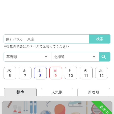
※複数の単語はスペースで区切ってください
木
金
土
日
月
火
水
6
7
8
9
10
11
12
標準
人気順
新着順
募集中