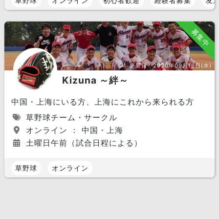
草野球
オンライン
初心者歓迎
経験者募集
友
募集中
更新日：
2020年09月16日(水)
Kizuna ～絆～
中国・上海にいる方、上海にこれから来られる方
草野球チーム・サークル
オンライン ： 中国・上海
土曜日午前（試合日程による）
草野球
オンライン