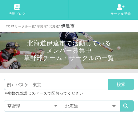
活動ブログ
サークル登録
›
›
›
›
伊達市
TOP
サークル一覧
草野球
北海道
北海道伊達市で活動している
メンバー募集中
草野球チーム・サークルの一覧
※複数の単語はスペースで区切ってください