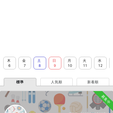
木
金
土
日
月
火
水
6
7
8
9
10
11
12
標準
人気順
新着順
募集中