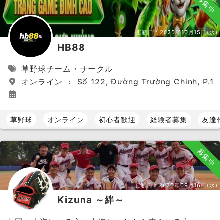
募集中
更新日：
2025年10月15日(水)
HB88
草野球チーム・サークル
オンライン ： Số 122, Đường Trường Chinh, P.12, Q
草野球
オンライン
初心者歓迎
経験者募集
友達
募集中
更新日：
2020年09月16日(水)
Kizuna ～絆～