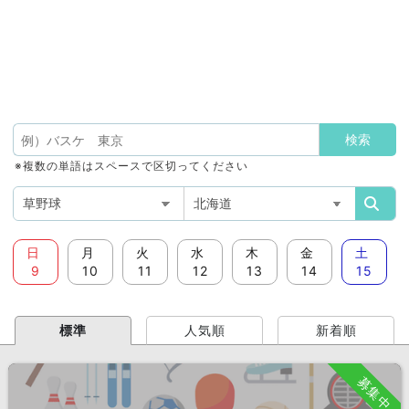
※複数の単語はスペースで区切ってください
日
月
火
水
木
金
土
9
10
11
12
13
14
15
標準
人気順
新着順
募集中