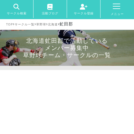
サークル検索
活動ブログ
サークル登録
メニュー
›
›
›
›
虻田郡
TOP
サークル一覧
草野球
北海道
北海道虻田郡で活動している
メンバー募集中
草野球チーム・サークルの一覧