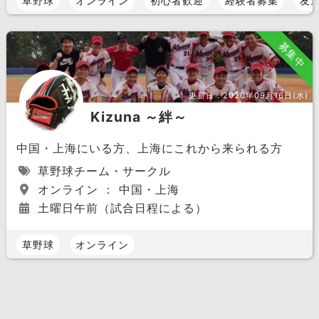
草野球
オンライン
初心者歓迎
経験者募集
友
募集中
更新日：
2020年09月16日(水)
Kizuna ～絆～
中国・上海にいる方、上海にこれから来られる方
草野球チーム・サークル
オンライン ： 中国・上海
土曜日午前（試合日程による）
草野球
オンライン