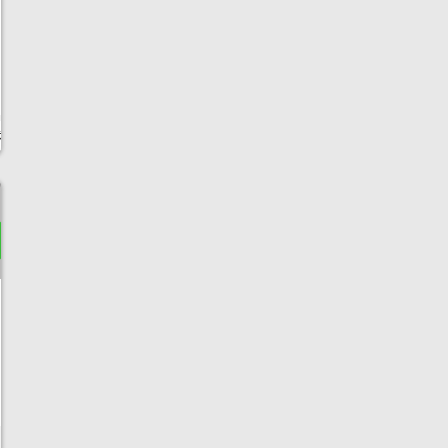
クル
友達作り
男子募集
女子募集
ママさん募集