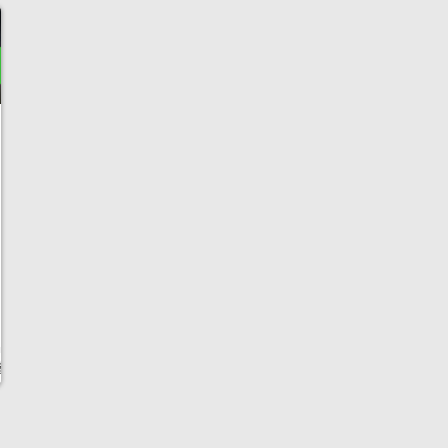
者募集
友達作り
男女混合
土日・祝日開催
20代