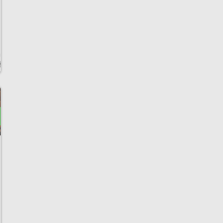
者募集
大学生募集
友達作り
男子募集
女子募集