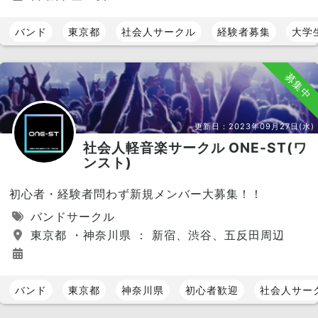
バンド
東京都
社会人サークル
経験者募集
大学
募集中
更新日：
2023年09月27日(水)
社会人軽音楽サークル ONE-ST(ワ
ンスト)
初心者・経験者問わず新規メンバー大募集！！
バンドサークル
東京都 ・神奈川県 ： 新宿、渋谷、五反田周辺
バンド
東京都
神奈川県
初心者歓迎
社会人サー