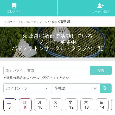
活動ブログ
サークル登録
›
›
›
›
稲敷郡
TOP
サークル一覧
バドミントン
茨城県
茨城県稲敷郡で活動している
メンバー募集中
バドミントンサークル・クラブの一覧
※複数の単語はスペースで区切ってください
土
日
月
火
水
木
金
8
9
10
11
12
13
14