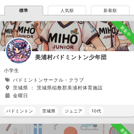
標準
人気順
新着順
募集中
更新日：
2024年02月07日(水)
美浦村バドミントン少年団
小学生
バドミントンサークル・クラブ
茨城県 ： 茨城県稲敷郡美浦村体育施設
金曜日
バドミントン
茨城県
ジュニア
10代
募集中