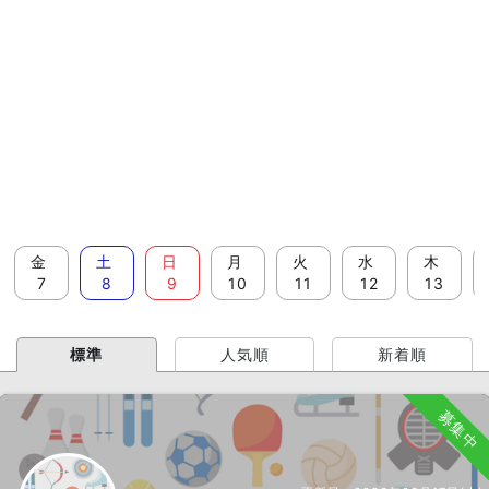
金
土
日
月
火
水
木
7
8
9
10
11
12
13
標準
人気順
新着順
募集中