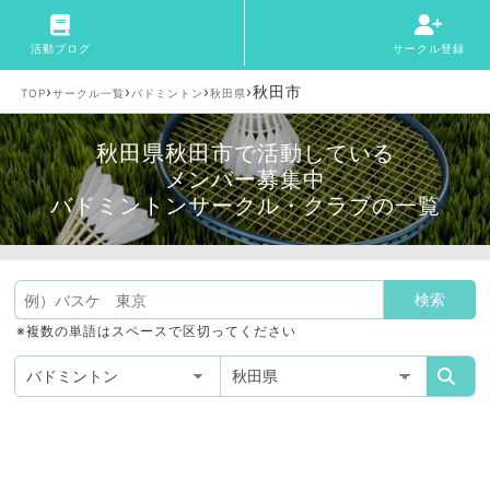
活動ブログ
サークル登録
›
›
›
›
秋田市
TOP
サークル一覧
バドミントン
秋田県
秋田県秋田市で活動している
メンバー募集中
バドミントンサークル・クラブの一覧
※複数の単語はスペースで区切ってください