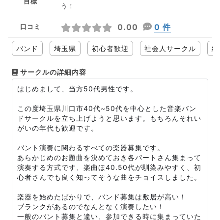
目標
う！
0.00
0 件
口コミ
バンド
埼玉県
初心者歓迎
社会人サークル
経
サークルの詳細内容
はじめまして、当方50代男性です。
この度埼玉県川口市40代~50代を中心とした音楽バン
ドサークルを立ち上げようと思います。もちろんそれい
がいの年代も歓迎です。
バント演奏に関わるすべての楽器募集です。
あらかじめのお題曲を決めておき各パートさん集まって
演奏する方式です、楽曲ほ40.50代が馴染みやすく、初
心者さんでも良く知ってそうな曲をチョイスしました。
楽器を始めたばかりで、バンド募集は敷居が高い！
ブランクがあるのでなんとなく演奏したい！
一般のバント募集と違い、参加できる時に集まっていた