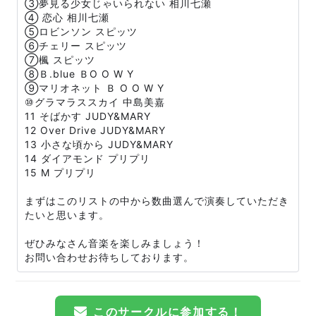
③夢見る少女じゃいられない 相川七瀬
④ 恋心 相川七瀬
⑤ロビンソン スピッツ
⑥チェリー スピッツ
⑦楓 スピッツ
⑧Ｂ.blue ＢO O W Y
⑨マリオネット Ｂ O O W Y
⑩グラマラススカイ 中島美嘉
11 そばかす JUDY&MARY
12 Over Drive JUDY&MARY
13 小さな頃から JUDY&MARY
14 ダイアモンド プリプリ
15 M プリプリ
まずはこのリストの中から数曲選んで演奏していただき
たいと思います。
ぜひみなさん音楽を楽しみましょう！
お問い合わせお待ちしております。
このサークルに参加する！