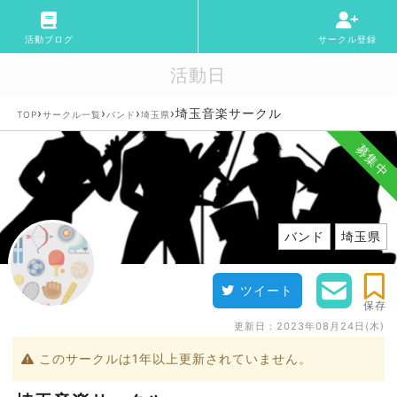
活動ブログ
サークル登録
活動日
›
›
›
›
埼玉音楽サークル
TOP
サークル一覧
バンド
埼玉県
募集中
バンド
埼玉県
ツイート
保存
更新日：
2023年08月24日(木)
このサークルは1年以上更新されていません。