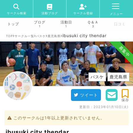
サークル検索
活動ブログ
サークル登録
メニュー
ブログ
活動日
Ｑ＆Ａ
トップ
口コミ
1
1
3
›
›
›
›
ibusuki city thendar
TOP
サークル一覧
バスケ
鹿児島県
募集中
バスケ
鹿児島県
ツイート
保存
更新日：
2023年01月10日(火)
このサークルは1年以上更新されていません。
ibusuki city thendar