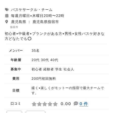
バスケサークル・チーム
毎週月曜日•木曜日20時〜22時
鹿児島県 ： 鹿児島県指宿市
指宿市
初心者•中級者•ブランクがある方•男性•女性バスケ好きな
方どなたでも⭕️
メンバー
35名
年齢層
20代 30代 40代
募集中
初心者 経験者 学生 社会人
費用
200円初回無料
緩く•楽しくがモットーの指宿で最大チームで
目標
す。
0.00
0 件
口コミ