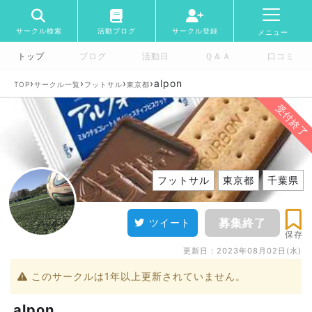
サークル検索
活動ブログ
サークル登録
メニュー
トップ
ブログ
活動日
Ｑ＆Ａ
口コミ
›
›
›
›
alpon
TOP
サークル一覧
フットサル
東京都
受付終了
フットサル
東京都
千葉県
募集終了
ツイート
保存
更新日：
2023年08月02日(水)
このサークルは1年以上更新されていません。
alpon