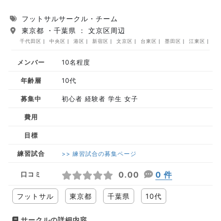
フットサルサークル・チーム
東京都 ・千葉県 ： 文京区周辺
千代田区
中央区
港区
新宿区
文京区
台東区
墨田区
江東区
品
メンバー
10名程度
年齢層
10代
募集中
初心者 経験者 学生 女子
費用
目標
練習試合
>> 練習試合の募集ページ
0.00
0 件
口コミ
フットサル
東京都
千葉県
10代
サークルの詳細内容