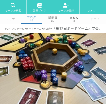
サークル検索
活動ブログ
サークル登録
メニュー
ブログ
活動日
Ｑ＆Ａ
トップ
口コミ
36
32
3
›
›
›
›
『第17回ボードゲームオフ会』
TOP
ブログ一覧
ボードゲーム
大阪府