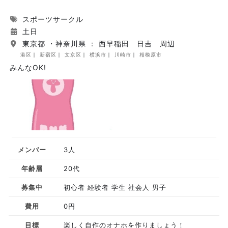
スポーツサークル
土日
東京都 ・神奈川県 ： 西早稲田 日吉 周辺
港区
新宿区
文京区
横浜市
川崎市
相模原市
みんなOK!
メンバー
3人
年齢層
20代
募集中
初心者 経験者 学生 社会人 男子
費用
0円
目標
楽しく自作のオナホを作りましょう！