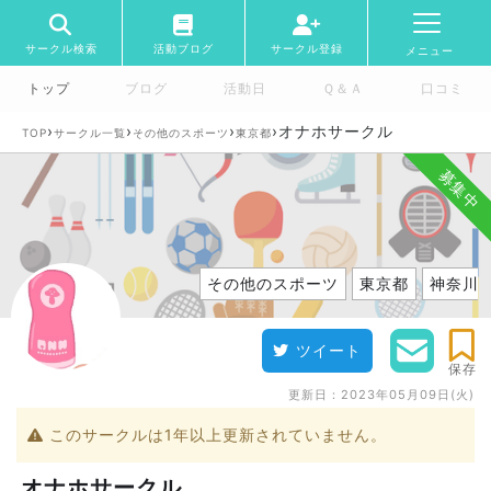
サークル検索
活動ブログ
サークル登録
メニュー
トップ
ブログ
活動日
Ｑ＆Ａ
口コミ
›
›
›
›
オナホサークル
TOP
サークル一覧
その他のスポーツ
東京都
募集中
その他のスポーツ
東京都
神奈川
ツイート
保存
更新日：
2023年05月09日(火)
このサークルは1年以上更新されていません。
オナホサークル