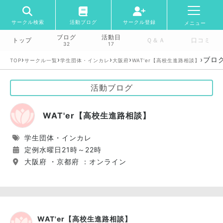
サークル検索
活動ブログ
サークル登録
メニュー
ブログ
活動日
トップ
Ｑ＆Ａ
口コミ
32
17
›
›
›
›
›
ブロ
TOP
サークル一覧
学生団体・インカレ
大阪府
WAT'er【高校生進路相談】
活動ブログ
WAT'er【高校生進路相談】
学生団体・インカレ
定例水曜日21時～22時
大阪府 ・京都府 ：オンライン
WAT'er【高校生進路相談】