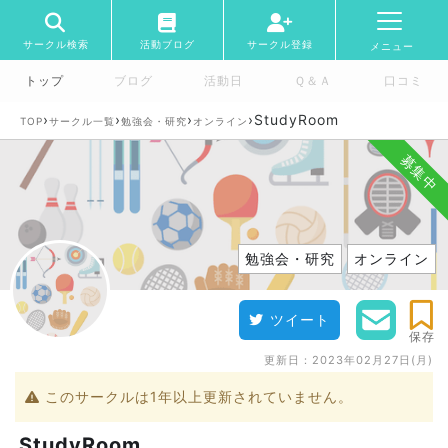
サークル検索
活動ブログ
サークル登録
メニュー
トップ
ブログ
活動日
Ｑ＆Ａ
口コミ
›
›
›
›
StudyRoom
TOP
サークル一覧
勉強会・研究
オンライン
募集中
勉強会・研究
オンライン
ツイート
保存
更新日：
2023年02月27日(月)
このサークルは1年以上更新されていません。
StudyRoom