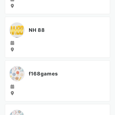
NH 88
f168games