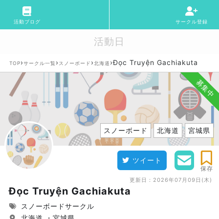
活動ブログ
サークル登録
活動日
›
›
›
›
Đọc Truyện Gachiakuta
TOP
サークル一覧
スノーボード
北海道
募集中
スノーボード
北海道
宮城県
ツイート
保存
更新日：
2026年07月09日(木)
Đọc Truyện Gachiakuta
スノーボードサークル
北海道 ・宮城県