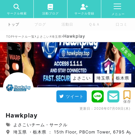
サークル検索
活動ブログ
サークル登録
メニュー
トップ
ブログ
活動日
Ｑ＆Ａ
口コミ
›
›
›
›
Hawkplay
TOP
サークル一覧
よさこい
埼玉県
募集中
よさこい
埼玉県
栃木県
ツイート
保存
更新日：
2026年07月09日(木)
Hawkplay
よさこいチーム・サークル
埼玉県 ・栃木県 ： 15th Floor, PBCom Tower, 6795 Ayala Av