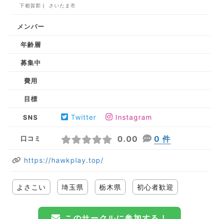
下都賀郡
さいたま市
メンバー
年齢層
募集中
費用
目標
Twitter
Instagram
SNS
0.00
0 件
口コミ
https://hawkplay.top/
よさこい
埼玉県
栃木県
初心者歓迎
このサークルに参加する！