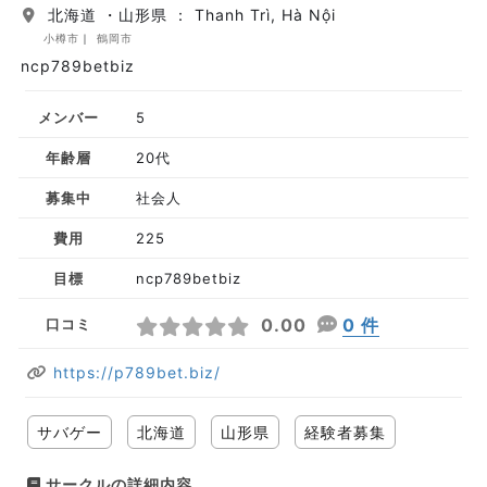
北海道 ・山形県 ： Thanh Trì, Hà Nội
小樽市
鶴岡市
ncp789betbiz
メンバー
5
年齢層
20代
募集中
社会人
費用
225
目標
ncp789betbiz
0.00
0 件
口コミ
https://p789bet.biz/
サバゲー
北海道
山形県
経験者募集
サークルの詳細内容