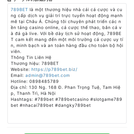
789BET
là một thương hiệu nhà cái cá cược và cu
ng cấp dịch vụ giải trí trực tuyến hoạt động mạnh
mẽ tại Châu Á. Chúng tôi chuyên phát triển các n
ền tảng casino online, cá cược thể thao, bắn cá v
à đá gà live. Với bề dày lịch sử hoạt động, 789BE
T cam kết mang đến một môi trường cá cược uy tí
n, minh bạch và an toàn hàng đầu cho toàn bộ hội
viên.
Thông Tin Liên Hệ
Thương hiệu: 789BET
Website:
https://p789bet.biz/
Email:
admin@789bet.com
Hotline: 0898485789
Địa chỉ: 130 Ng. 168 Đ. Phan Trọng Tuệ, Tam Hiệ
p, Thanh Trì, Hà Nội
Hashtags: #789bet #789betcasino #slotgame789
bet #nhacai789bet #dangky789bet