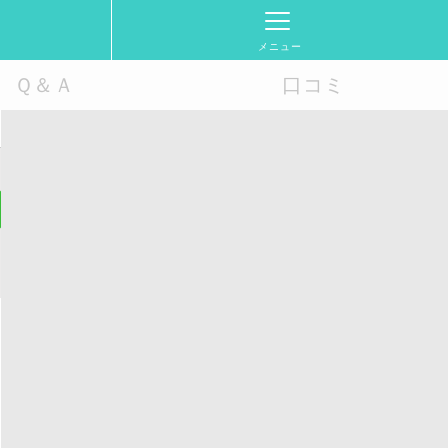
メニュー
Ｑ＆Ａ
口コミ