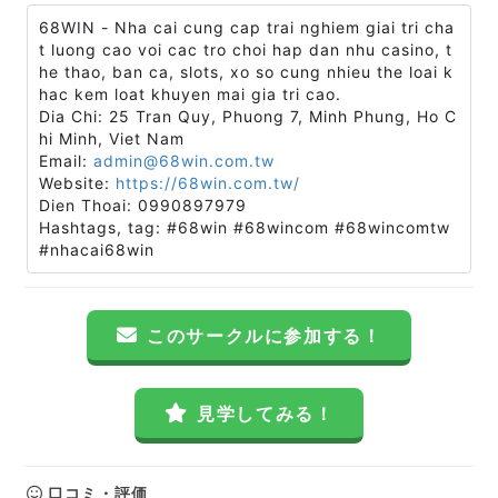
68WIN - Nha cai cung cap trai nghiem giai tri cha
t luong cao voi cac tro choi hap dan nhu casino, t
he thao, ban ca, slots, xo so cung nhieu the loai k
hac kem loat khuyen mai gia tri cao.
Dia Chi: 25 Tran Quy, Phuong 7, Minh Phung, Ho C
hi Minh, Viet Nam
Email:
admin@68win.com.tw
Website:
https://68win.com.tw/
Dien Thoai: 0990897979
Hashtags, tag: #68win #68wincom #68wincomtw
#nhacai68win
このサークルに参加する！
見学してみる！
口コミ・評価