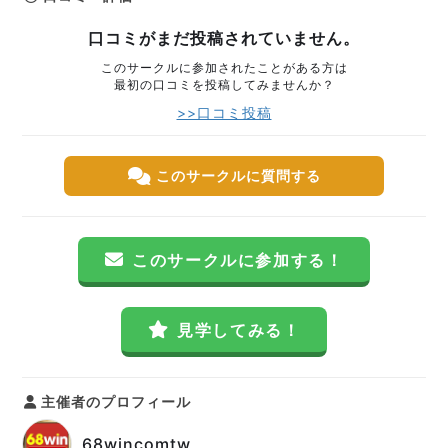
口コミがまだ投稿されていません。
このサークルに参加されたことがある方は
最初の口コミを投稿してみませんか？
>>口コミ投稿
このサークルに質問する
このサークルに参加する！
見学してみる！
主催者のプロフィール
68wincomtw