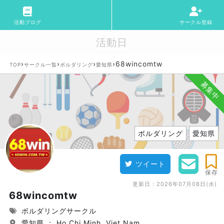
活動ブログ
サークル登録
活動日
›
›
›
›
68wincomtw
TOP
サークル一覧
ボルダリング
愛知県
募集中
ボルダリング
愛知県
ツイート
保存
更新日：
2026年07月08日(水)
68wincomtw
ボルダリングサークル
愛知県 ： Ho Chi Minh, Viet Nam