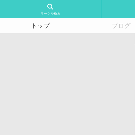
サークル検索
トップ
ブログ