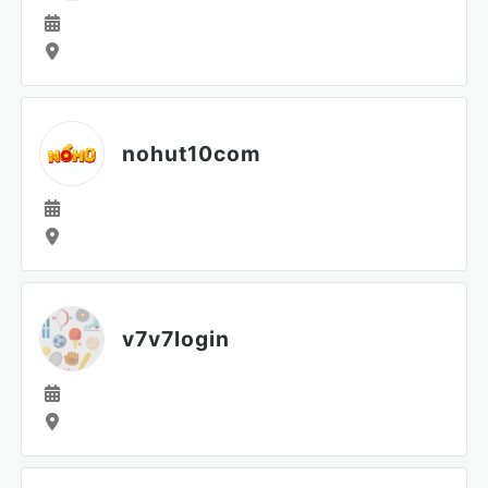
nohut10com
v7v7login