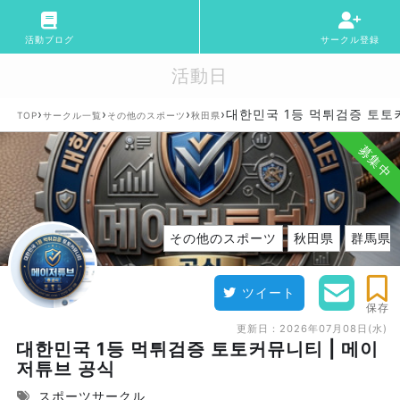
活動ブログ
サークル登録
活動日
›
›
›
›
대한민국 1등 먹튀검증 토토
TOP
サークル一覧
その他のスポーツ
秋田県
募集中
その他のスポーツ
秋田県
群馬県
ツイート
保存
更新日：
2026年07月08日(水)
대한민국 1등 먹튀검증 토토커뮤니티 | 메이
저튜브 공식
スポーツサークル