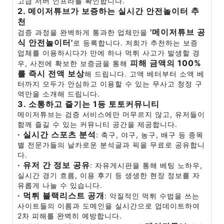
고급 서버 인프라를 확인합니다.
2. 메이저튜브가 보증하는 실시간 안전놀이터 추
천
'메이저튜브 공
검증 과정을 완벽하게 통과한 업체만을
식 안전놀이터'
로 등록합니다. 저희가 추천하는 보증
업체를 이용하시다가 만에 하나 먹튀 사고가 발생할 경
피해 금액의 100%
우, 사전에 확보한 보증금을 통해
를 즉시 전액 보상
해 드립니다. 고액 베터부터 소액 베
터까지 모두가 안심하고 이용할 수 있는 무사고 청정 구
역만을 소개해 드립니다.
3. 소통하고 즐기는 1등 토토커뮤니티
메이저튜브는 검증 서비스에만 머무르지 않고, 유저들이
함께 즐길 수 있는 커뮤니티 공간을 제공합니다.
·
실시간 스포츠 분석
: 축구, 야구, 농구, 배구 등 종목
별 전문가들의 날카로운 분석글과 픽을 무료로 공유합니
다.
·
유저 간 정보 공유
: 자유게시판을 통해 베팅 노하우,
실시간 경기 흐름, 이용 후기 등 생생한 현장 정보를 자
유롭게 나눌 수 있습니다.
·
먹튀 블랙리스트 공개
: 악질적인 먹튀 수법을 쓰는
사이트들의 이름과 도메인을 실시간으로 업데이트하여
2차 피해를 완벽히 예방합니다.