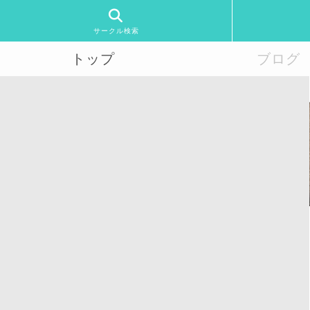
サークル検索
トップ
ブログ