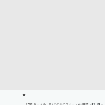
›
›
›
›
대한민국 
TOP
サークル一覧
その他のスポーツ
秋田県