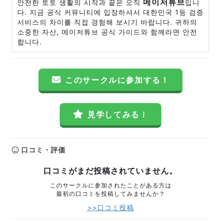
메이저튜브
안전한 토토 생활의 시작과 끝은 오직
입니
다. 지금 공식 커뮤니티에 입장하셔서 대한민국 1등 검증
서비스의 차이를 직접 경험해 보시기 바랍니다. 귀하의
소중한 자산, 메이저튜브 공식 가이드와 함께라면 안전
합니다.
このサークルに参加する！
見学してみる！
口コミ・評価
口コミがまだ投稿されていません。
このサークルに参加されたことがある方は
最初の口コミを投稿してみませんか？
>>口コミ投稿