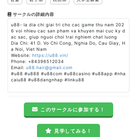
サークルの詳細内容
u88- la dia chi giai tri cho cac game thu nam 202
6 voi nhieu cac san pham va khuyen mai cuc ky d
ac sac, giup nguoi choi trai nghiem chat luong
Dia Chi: 41 D. Vo Chi Cong, Nghia Do, Cau Giay, H
a Noi, Viet Nam
Website:
https://u88.vin/
Phone: +84396512034
Email:
u88.hair@gmail.com
#u88 #u888 #u88com #u88casino #u88app #nha
caiu88 #u88dangnhap #linku88
このサークルに参加する！
見学してみる！