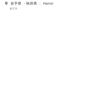
岩手県 ・秋田県 ： Hanoi
釜石市