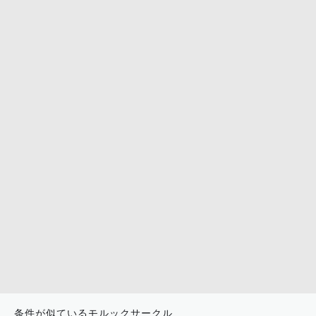
uSV88
条件が似ているモルックサークル