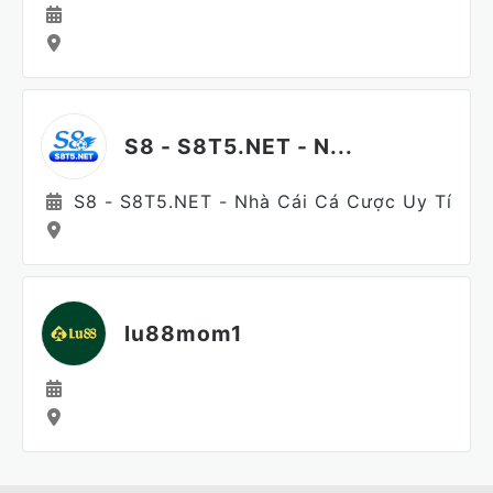
S8 - S8T5.NET - N...
S8 - S8T5.NET - Nhà Cái Cá Cược Uy Tín H
lu88mom1