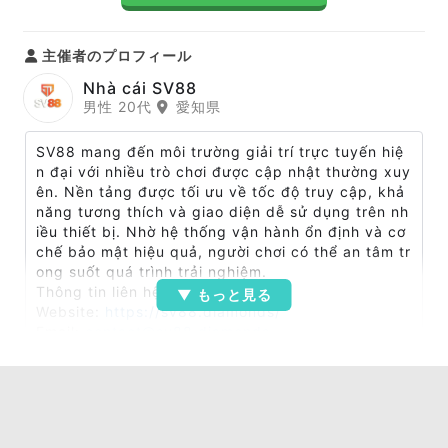
主催者のプロフィール
Nhà cái SV88
男性 20代
愛知県
SV88 mang đến môi trường giải trí trực tuyến hiệ
n đại với nhiều trò chơi được cập nhật thường xuy
ên. Nền tảng được tối ưu về tốc độ truy cập, khả
năng tương thích và giao diện dễ sử dụng trên nh
iều thiết bị. Nhờ hệ thống vận hành ổn định và cơ
chế bảo mật hiệu quả, người chơi có thể an tâm tr
ong suốt quá trình trải nghiệm.
Thông tin liên hệ:
Website:
https://sv88.diamonds/
Email:
contact@sv88.diamonds
Địa chỉ: 106 Bạch Đằng, Thủ Dầu Một, Hồ Chí Min
h 820000, Việt Nam
Số điện thoại: 0964819673
Hashtag: #SV88 #SV88Casino #SV88Online #Ga
meBaiSV88 #CasinoOnline #SlotGameSV88 #NoH