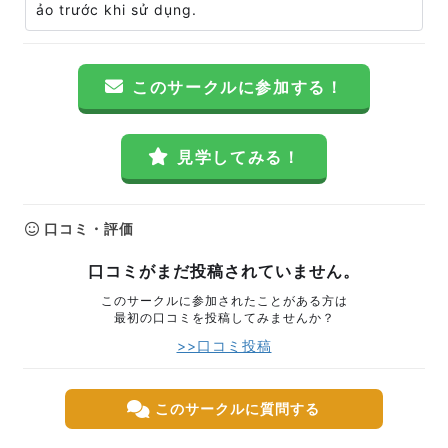
ảo trước khi sử dụng.
このサークルに参加する！
見学してみる！
口コミ・評価
口コミがまだ投稿されていません。
このサークルに参加されたことがある方は
最初の口コミを投稿してみませんか？
>>口コミ投稿
このサークルに質問する