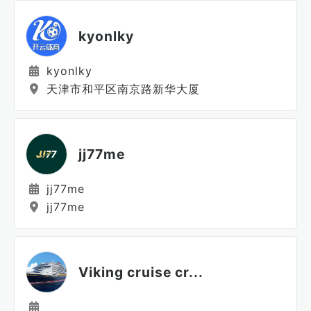
kyonlky
kyonlky
天津市和平区南京路新华大厦
jj77me
jj77me
jj77me
Viking cruise cr...