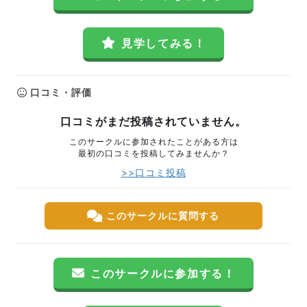
見学してみる！
口コミ・評価
口コミがまだ投稿されていません。
このサークルに参加されたことがある方は
最初の口コミを投稿してみませんか？
>>口コミ投稿
このサークルに質問する
このサークルに参加する！