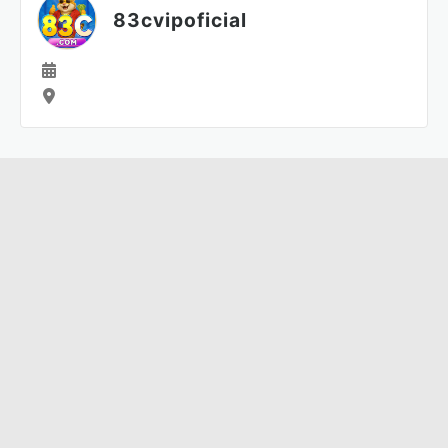
83cvipoficial