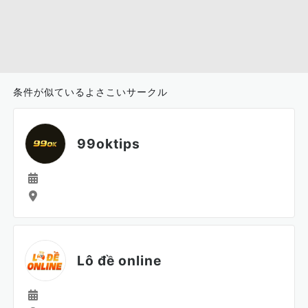
条件が似ているよさこいサークル
99oktips
Lô đề online