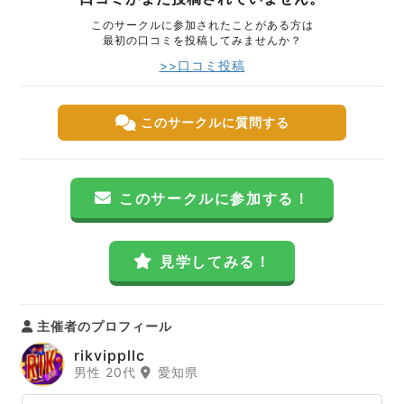
このサークルに参加されたことがある方は
最初の口コミを投稿してみませんか？
>>口コミ投稿
このサークルに質問する
このサークルに参加する！
見学してみる！
主催者のプロフィール
rikvippllc
男性 20代
愛知県