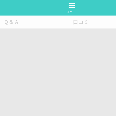
メニュー
Ｑ＆Ａ
口コミ