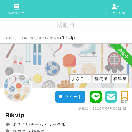
活動ブログ
サークル登録
活動日
›
›
›
›
Rikvip
TOP
サークル一覧
よさこい
群馬県
募集中
よさこい
群馬県
福島県
ツイート
保存
更新日：
2026年07月05日(日)
Rikvip
よさこいチーム・サークル
群馬県 ・福島県