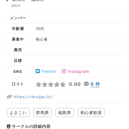
福島市
メンバー
年齢層
10代
募集中
初心者
費用
目標
Twitter
Instagram
SNS
0.00
0 件
口コミ
https://rikvipp.llc/
よさこい
群馬県
福島県
初心者歓迎
サークルの詳細内容