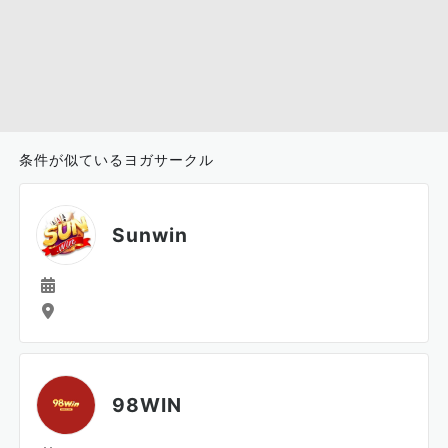
条件が似ているヨガサークル
Sunwin
98WIN