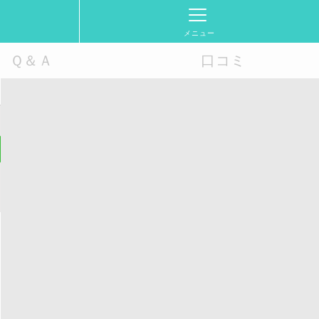
メニュー
Ｑ＆Ａ
口コミ