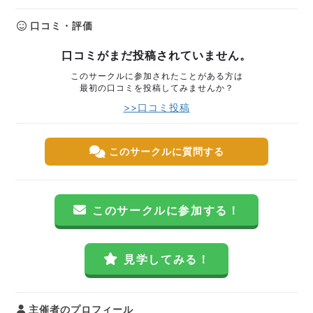
口コミ・評価
口コミがまだ投稿されていません。
このサークルに参加されたことがある方は
最初の口コミを投稿してみませんか？
>>口コミ投稿
このサークルに質問する
このサークルに参加する！
見学してみる！
主催者のプロフィール