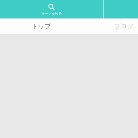
サークル検索
トップ
ブログ