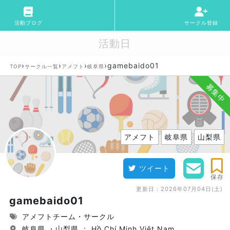
活動ブログ
サークル登録
活動日
›
›
›
›
gamebaido01
TOP
サークル一覧
アメフト
岐阜県
募集中
アメフト
岐阜県
山梨県
ツイート
保存
更新日：
2026年07月04日(土)
gamebaido01
アメフトチーム・サークル
岐阜県 ・山梨県 ： Hồ Chí Minh Việt Nam