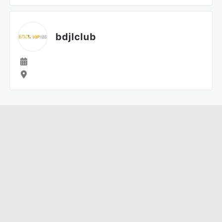
bdjlclub