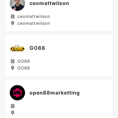
ceomattwilson
ceomattwilson
ceomattwilson
GO88
GO88
GO88
open88marketting