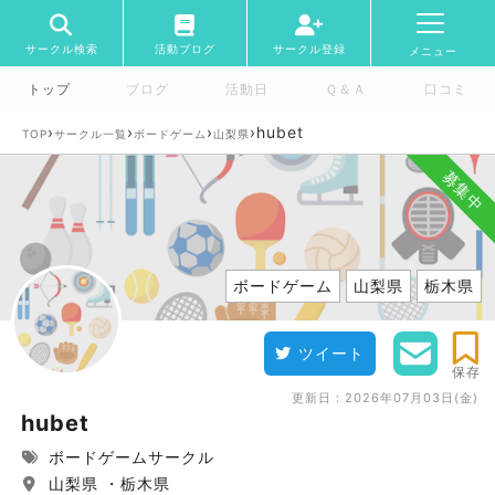
サークル検索
活動ブログ
サークル登録
メニュー
トップ
ブログ
活動日
Ｑ＆Ａ
口コミ
›
›
›
›
hubet
TOP
サークル一覧
ボードゲーム
山梨県
募集中
ボードゲーム
山梨県
栃木県
ツイート
保存
更新日：
2026年07月03日(金)
hubet
ボードゲームサークル
山梨県 ・栃木県