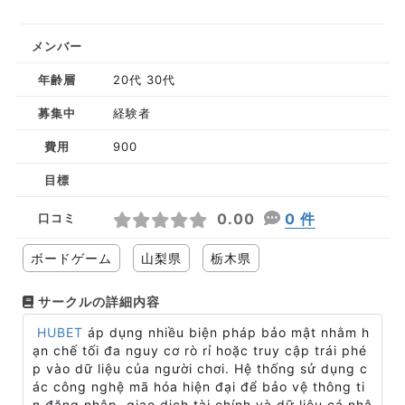
メンバー
年齢層
20代 30代
募集中
経験者
費用
900
目標
0.00
0 件
口コミ
ボードゲーム
山梨県
栃木県
サークルの詳細内容
HUBET
áp dụng nhiều biện pháp bảo mật nhằm h
ạn chế tối đa nguy cơ rò rỉ hoặc truy cập trái phé
p vào dữ liệu của người chơi. Hệ thống sử dụng c
ác công nghệ mã hóa hiện đại để bảo vệ thông ti
n đăng nhập, giao dịch tài chính và dữ liệu cá nhâ