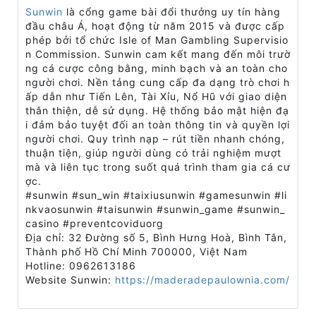
Sunwin
là cổng game bài đổi thưởng uy tín hàng
đầu châu Á, hoạt động từ năm 2015 và được cấp
phép bởi tổ chức Isle of Man Gambling Supervisio
n Commission. Sunwin cam kết mang đến môi trườ
ng cá cược công bằng, minh bạch và an toàn cho
người chơi. Nền tảng cung cấp đa dạng trò chơi h
ấp dẫn như Tiến Lên, Tài Xỉu, Nổ Hũ với giao diện
thân thiện, dễ sử dụng. Hệ thống bảo mật hiện đạ
i đảm bảo tuyệt đối an toàn thông tin và quyền lợi
người chơi. Quy trình nạp – rút tiền nhanh chóng,
thuận tiện, giúp người dùng có trải nghiệm mượt
mà và liên tục trong suốt quá trình tham gia cá cư
ợc.
#sunwin #sun_win #taixiusunwin #gamesunwin #li
nkvaosunwin #taisunwin #sunwin_game #sunwin_
casino #preventcoviduorg
Địa chỉ: 32 Đường số 5, Bình Hưng Hoà, Bình Tân,
Thành phố Hồ Chí Minh 700000, Việt Nam
Hotline: 0962613186
Website Sunwin:
https://maderadepaulownia.com/