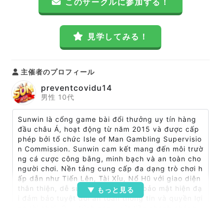
このサークルに参加する！
見学してみる！
主催者のプロフィール
preventcovidu14
男性 10代
Sunwin là cổng game bài đổi thưởng uy tín hàng
đầu châu Á, hoạt động từ năm 2015 và được cấp
phép bởi tổ chức Isle of Man Gambling Supervisio
n Commission. Sunwin cam kết mang đến môi trườ
ng cá cược công bằng, minh bạch và an toàn cho
người chơi. Nền tảng cung cấp đa dạng trò chơi h
ấp dẫn như Tiến Lên, Tài Xỉu, Nổ Hũ với giao diện
thân thiện, dễ sử dụng. Hệ thống bảo mật hiện đạ
i đảm bảo tuyệt đối an toàn thông tin và quyền lợi
người chơi. Quy trình nạp – rút tiền nhanh chóng,
thuận tiện, giúp người dùng có trải nghiệm mượt