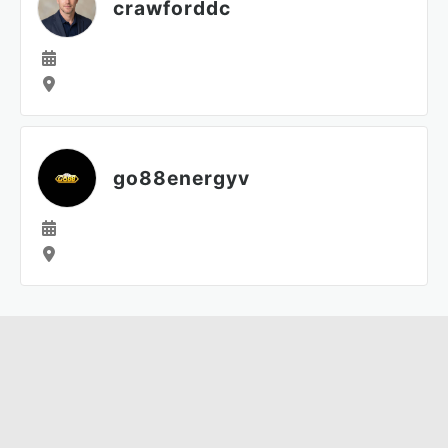
crawforddc
go88energyv