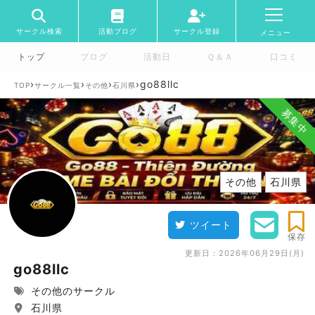
サークル検索
活動ブログ
サークル登録
メニュー
トップ
ブログ
活動日
Ｑ＆Ａ
口コミ
›
›
›
›
go88llc
TOP
サークル一覧
その他
石川県
募集中
その他
石川県
ツイート
保存
更新日：
2026年06月29日(月)
go88llc
その他のサークル
石川県