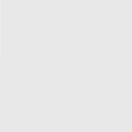
tro Manila, Philippines