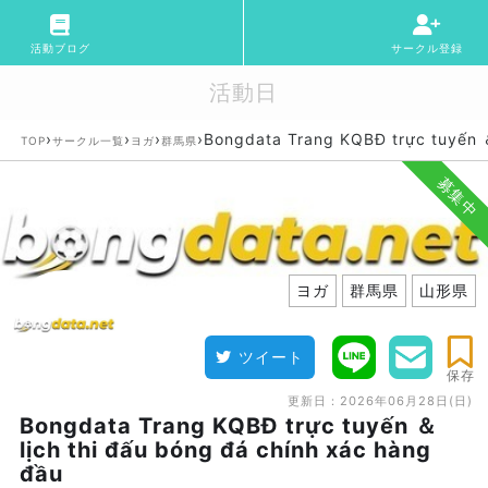
活動ブログ
サークル登録
活動日
›
›
›
›
Bongdata Trang KQBĐ trực tuyến ＆
TOP
サークル一覧
ヨガ
群馬県
募集中
ヨガ
群馬県
山形県
ツイート
保存
更新日：
2026年06月28日(日)
Bongdata Trang KQBĐ trực tuyến ＆
lịch thi đấu bóng đá chính xác hàng
đầu