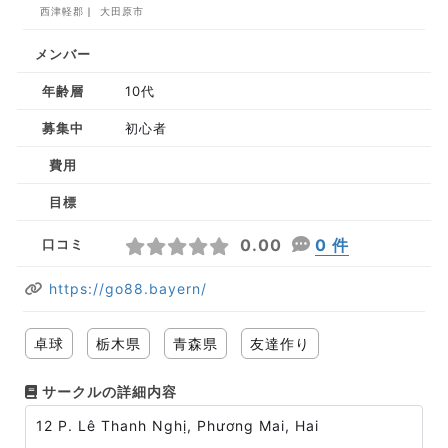
西津軽郡
大田原市
メンバー
年齢層
10代
募集中
初心者
費用
目標
0.00
0 件
口コミ
https://go88.bayern/
卓球
栃木県
青森県
友達作り
サークルの詳細内容
12 P. Lê Thanh Nghị, Phương Mai, Hai