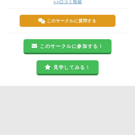
>>口コミ投稿
このサークルに質問する
このサークルに参加する！
見学してみる！