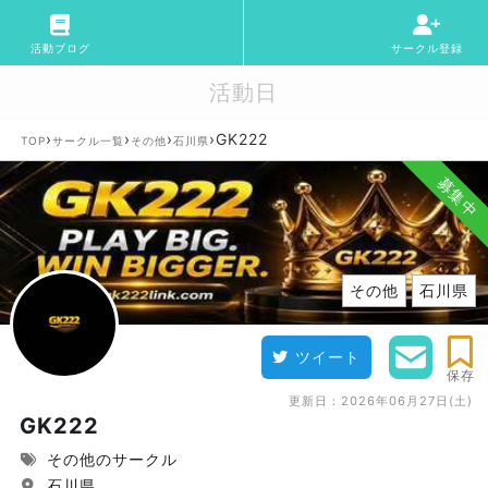
活動ブログ
サークル登録
活動日
›
›
›
›
GK222
TOP
サークル一覧
その他
石川県
募集中
その他
石川県
ツイート
保存
更新日：
2026年06月27日(土)
GK222
その他のサークル
石川県