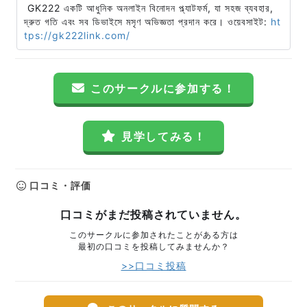
GK222 একটি আধুনিক অনলাইন বিনোদন প্ল্যাটফর্ম, যা সহজ ব্যবহার,
দ্রুত গতি এবং সব ডিভাইসে মসৃণ অভিজ্ঞতা প্রদান করে। ওয়েবসাইট:
ht
tps://gk222link.com/
このサークルに参加する！
見学してみる！
口コミ・評価
口コミがまだ投稿されていません。
このサークルに参加されたことがある方は
最初の口コミを投稿してみませんか？
>>口コミ投稿