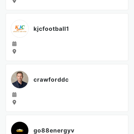
kjcfootball1
crawforddc
go88energyv