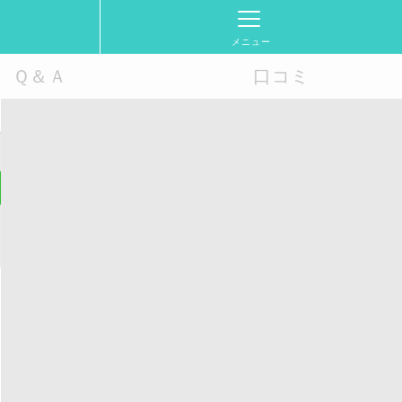
メニュー
Ｑ＆Ａ
口コミ