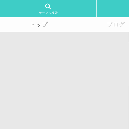
サークル検索
トップ
ブログ