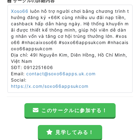
サークルの詳細内容
Xoso66
luôn hỗ trợ người chơi bằng chương trình t
hưởng đăng ký +66K cùng nhiều ưu đãi nạp tiền,
cashback hấp dẫn hàng ngày. Hệ thống khuyến m
ãi được thiết kế thông minh, giúp hội viên dễ dàn
g nhân vốn và tăng cơ hội trúng thưởng lớn. #xos
o66 #nhacaixoso66 #soxo66appsukcom #nhacais
oxo66appsukcom
Địa chỉ: 49I Nguyễn Kim, Diên Hồng, Hồ Chí Minh,
Việt Nam
SĐT: 0912251606
Email:
contact@soxo66apps.uk.com
Social:
https://x.com/soxo66appsukcom
このサークルに参加する！
見学してみる！