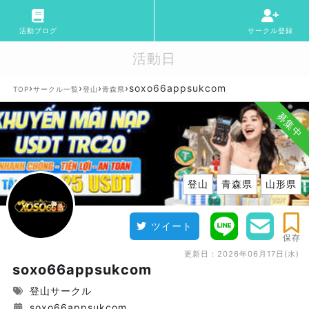
活動ブログ
サークル登録
活動日
›
›
›
›
soxo66appsukcom
TOP
サークル一覧
登山
青森県
募集中
登山
青森県
山形県
ツイート
保存
更新日：
2026年06月17日(水)
soxo66appsukcom
登山サークル
soxo66appsukcom