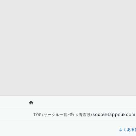
›
›
›
›
soxo66appsukcom
TOP
サークル一覧
登山
青森県
よくある