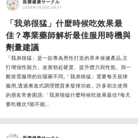
医療健康サークル
2026年7月19日 09:17
「我弟很猛」什麼時候吃效果最
佳？專業藥師解析最佳服用時機與
劑量建議
「我弟很猛」是一款專為男性打造的草本保健產品,主
打增強性能力、改善勃起硬度、提升體力與性慾。與一
般按需服用的壯陽藥不同,「我弟很猛」需要每天規律
服用,透過漸進式調理體質來發揮功效。許多初次使用
的朋友常會困惑:「我弟很猛什麼時候吃效果最佳?每天
要吃幾次?能不能...
医療健康サークル