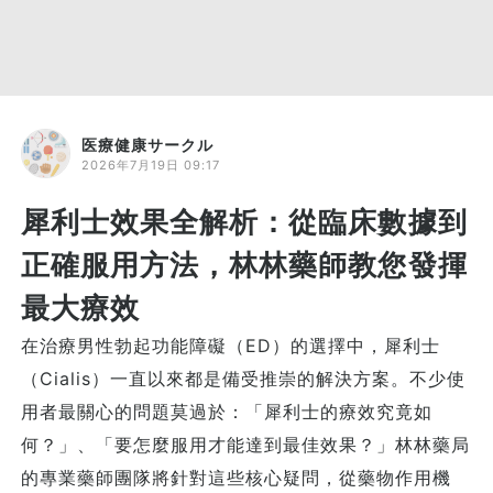
医療健康サークル
2026年7月19日 09:17
犀利士效果全解析：從臨床數據到
正確服用方法，林林藥師教您發揮
最大療效
在治療男性勃起功能障礙（ED）的選擇中，犀利士
（Cialis）一直以來都是備受推崇的解決方案。不少使
用者最關心的問題莫過於：「犀利士的療效究竟如
何？」、「要怎麼服用才能達到最佳效果？」林林藥局
的專業藥師團隊將針對這些核心疑問，從藥物作用機