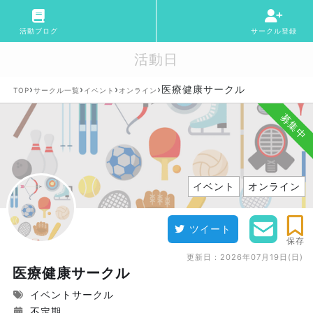
活動ブログ
サークル登録
活動日
›
›
›
›
医療健康サークル
TOP
サークル一覧
イベント
オンライン
募集中
イベント
オンライン
ツイート
保存
更新日：
2026年07月19日(日)
医療健康サークル
イベントサークル
不定期