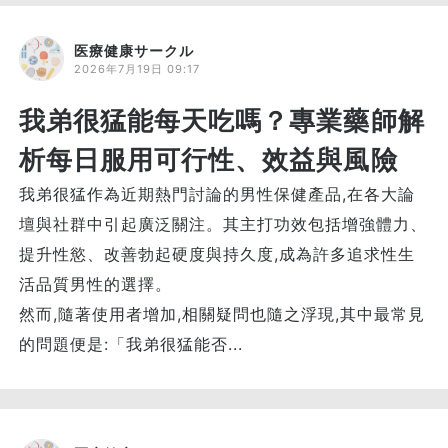
医療健康サークル
2026年7月19日 09:17
我弟很猛能每天吃嗎？專業藥師解
析每日服用可行性、效益與風險
我弟很猛作為近期熱門討論的男性保健產品,在各大論
壇與社群中引起廣泛關注。其主打功效包括增強體力、
提升性慾、改善勃起硬度與持久度,成為許多追求性生
活品質男性的選擇。
然而,隨著使用者增加,相關疑問也隨之浮現,其中最常見
的問題便是:「我弟很猛能否...