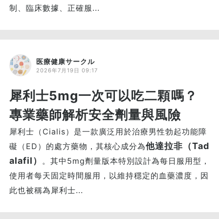
制、臨床數據、正確服...
医療健康サークル
2026年7月19日 09:17
犀利士5mg一次可以吃二顆嗎？
專業藥師解析安全劑量與風險
犀利士（Cialis）是一款廣泛用於治療男性勃起功能障
他達拉非（Tad
礙（ED）的處方藥物，其核心成分為
alafil）
。其中5mg劑量版本特別設計為每日服用型，
使用者每天固定時間服用，以維持穩定的血藥濃度，因
此也被稱為犀利士...