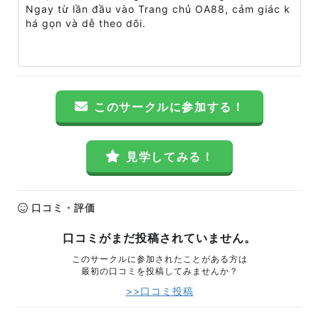
Ngay từ lần đầu vào Trang chủ OA88, cảm giác k
há gọn và dễ theo dõi.
このサークルに参加する！
見学してみる！
口コミ・評価
口コミがまだ投稿されていません。
このサークルに参加されたことがある方は
最初の口コミを投稿してみませんか？
>>口コミ投稿