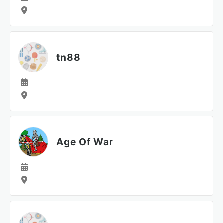
tn88
Age Of War