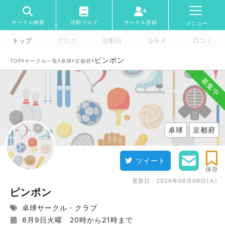
サークル検索
活動ブログ
サークル登録
メニュー
トップ
ブログ
活動日
Ｑ＆Ａ
口コミ
›
›
›
›
ピンポン
TOP
サークル一覧
卓球
京都府
募集中
卓球
京都府
ツイート
保存
更新日：
2026年06月09日(火)
ピンポン
卓球サークル・クラブ
6月9日火曜 20時から21時まで