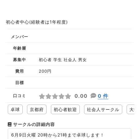
初心者中心(経験者は1年程度)
メンバー
年齢層
募集中
初心者 学生 社会人 男女
費用
200円
目標
0.00
0 件
口コミ
卓球
京都府
初心者歓迎
社会人サークル
大学
サークルの詳細内容
6月9日火曜 20時から21時まで卓球します！