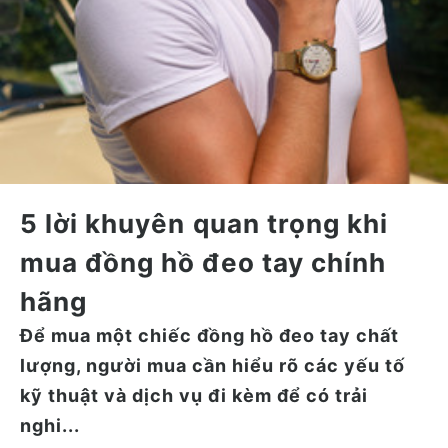
5 lời khuyên quan trọng khi
mua đồng hồ đeo tay chính
hãng
Để mua một chiếc đồng hồ đeo tay chất
lượng, người mua cần hiểu rõ các yếu tố
kỹ thuật và dịch vụ đi kèm để có trải
nghi...