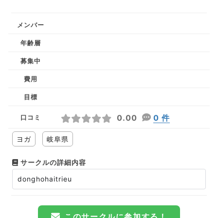
メンバー
年齢層
募集中
費用
目標
0.00
0 件
口コミ
ヨガ
岐阜県
サークルの詳細内容
donghohaitrieu
このサークルに参加する！