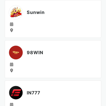
Sunwin
98WIN
IN777