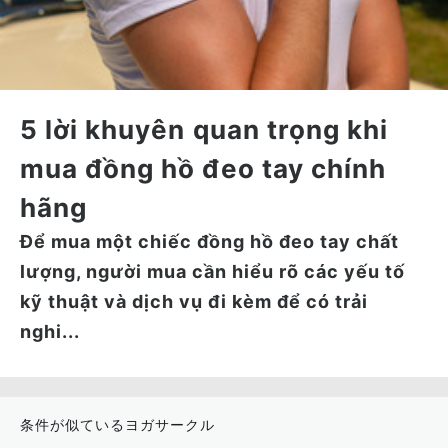
5 lời khuyên quan trọng khi
mua đồng hồ đeo tay chính
hãng
Để mua một chiếc đồng hồ đeo tay chất
lượng, người mua cần hiểu rõ các yếu tố
kỹ thuật và dịch vụ đi kèm để có trải
nghi...
条件が似ているヨガサークル