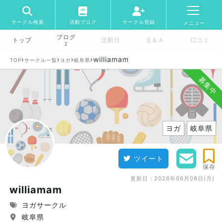
サークル検索
活動ブログ
サークル登録
メニュー
ブログ
トップ
活動日
Ｑ＆Ａ
口コミ
2
›
›
›
›
williamam
TOP
サークル一覧
ヨガ
岐阜県
募集中
ヨガ
岐阜県
ツイート
保存
更新日：
2026年06月08日(月)
williamam
ヨガサークル
岐阜県