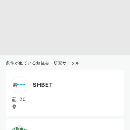
条件が似ている勉強会・研究サークル
SHBET
20