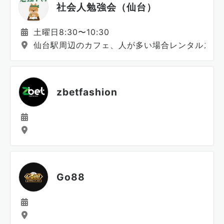
社会人勉強会（仙台）
土曜日8:30〜10:30
仙台駅周辺のカフェ、人が多い場合レンタルスペ
zbetfashion
Go88