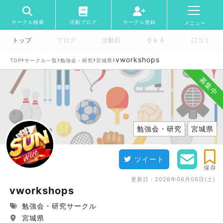
サークル検索
活動ブログ
サークル登録
メニュー
トップ
ブログ
活動日
Ｑ＆Ａ
口コミ
›
›
›
›
vworkshops
TOP
サークル一覧
勉強会・研究
宮城県
募集中
勉強会・研究
宮城県
ツイート
保存
更新日：
2026年06月06日(土)
vworkshops
勉強会・研究サークル
宮城県