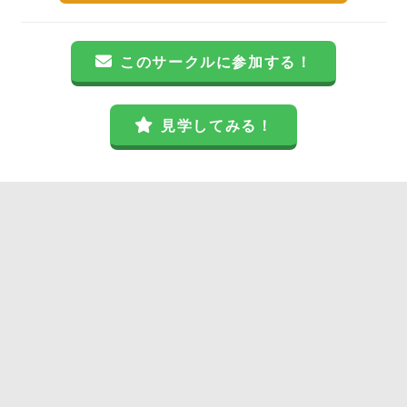
このサークルに参加する！
見学してみる！