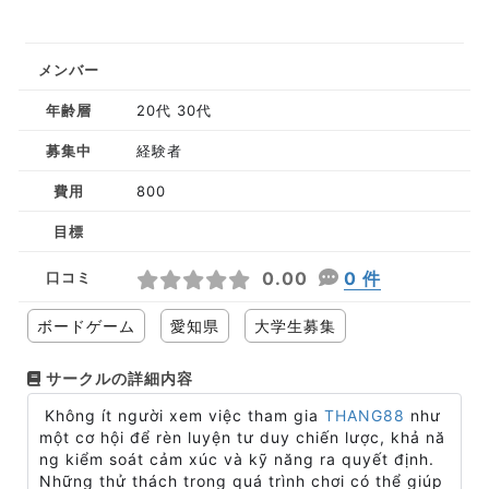
メンバー
年齢層
20代 30代
募集中
経験者
費用
800
目標
0.00
0 件
口コミ
ボードゲーム
愛知県
大学生募集
サークルの詳細内容
Không ít người xem việc tham gia
THANG88
như
một cơ hội để rèn luyện tư duy chiến lược, khả nă
ng kiểm soát cảm xúc và kỹ năng ra quyết định.
Những thử thách trong quá trình chơi có thể giúp