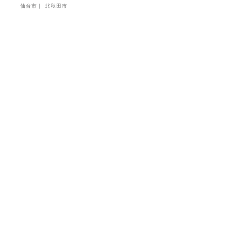
仙台市
北秋田市