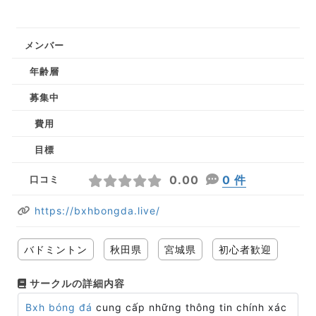
メンバー
年齢層
募集中
費用
目標
0.00
0 件
口コミ
https://bxhbongda.live/
バドミントン
秋田県
宮城県
初心者歓迎
サークルの詳細内容
Bxh bóng đá
cung cấp những thông tin chính xác