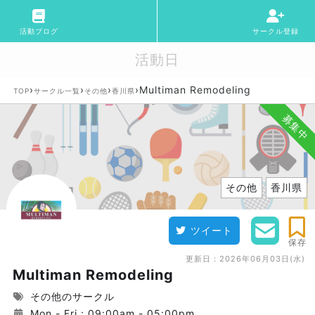
活動ブログ
サークル登録
活動日
›
›
›
›
Multiman Remodeling
TOP
サークル一覧
その他
香川県
募集中
その他
香川県
ツイート
保存
更新日：
2026年06月03日(水)
Multiman Remodeling
その他のサークル
Mon - Fri : 09:00am - 05:00pm