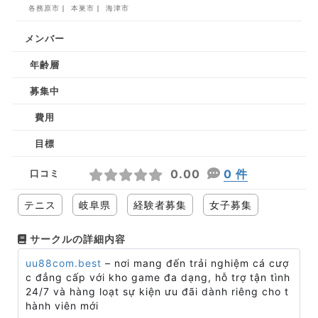
各務原市
本巣市
海津市
メンバー
年齢層
募集中
費用
目標
0.00
0 件
口コミ
テニス
岐阜県
経験者募集
女子募集
サークルの詳細内容
uu88com.best
– nơi mang đến trải nghiệm cá cượ
c đẳng cấp với kho game đa dạng, hỗ trợ tận tình
24/7 và hàng loạt sự kiện ưu đãi dành riêng cho t
hành viên mới