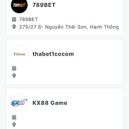
789BET
789BET
275/27 Đ. Nguyễn Thái Sơn, Hạnh Thông, Hồ
thabet1cocom
KX88 Game