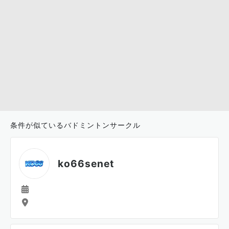
条件が似ているバドミントンサークル
ko66senet