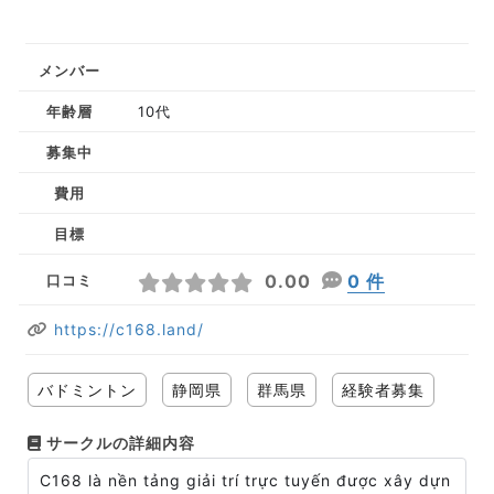
メンバー
年齢層
10代
募集中
費用
目標
0.00
0 件
口コミ
https://c168.land/
バドミントン
静岡県
群馬県
経験者募集
サークルの詳細内容
C168 là nền tảng giải trí trực tuyến được xây dựn