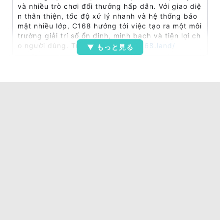
và nhiều trò chơi đổi thưởng hấp dẫn. Với giao diệ
n thân thiện, tốc độ xử lý nhanh và hệ thống bảo
mật nhiều lớp, C168 hướng tới việc tạo ra một môi
trường giải trí số ổn định, minh bạch và tiện lợi ch
o người dùng. Truy cập:
https://c168.land/