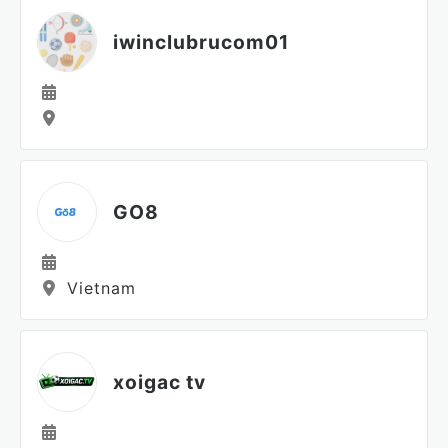
iwinclubrucom01
GO8
Vietnam
xoigac tv