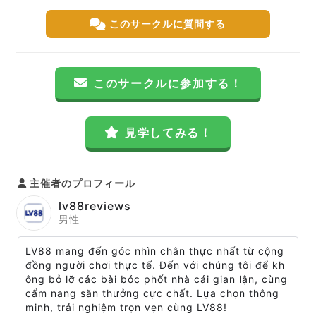
このサークルに質問する
このサークルに参加する！
見学してみる！
主催者のプロフィール
lv88reviews
男性
LV88 mang đến góc nhìn chân thực nhất từ cộng
đồng người chơi thực tế. Đến với chúng tôi để kh
ông bỏ lỡ các bài bóc phốt nhà cái gian lận, cùng
cẩm nang săn thưởng cực chất. Lựa chọn thông
minh, trải nghiệm trọn vẹn cùng LV88!