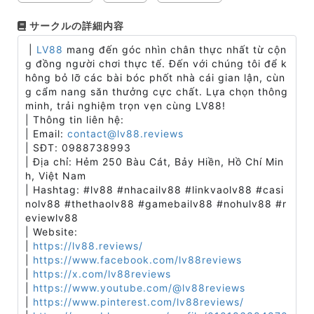
サークルの詳細内容
|
LV88
mang đến góc nhìn chân thực nhất từ cộn
g đồng người chơi thực tế. Đến với chúng tôi để k
hông bỏ lỡ các bài bóc phốt nhà cái gian lận, cùn
g cẩm nang săn thưởng cực chất. Lựa chọn thông
minh, trải nghiệm trọn vẹn cùng LV88!
| Thông tin liên hệ:
| Email:
contact@lv88.reviews
| SĐT: 0988738993
| Địa chỉ: Hẻm 250 Bàu Cát, Bảy Hiền, Hồ Chí Min
h, Việt Nam
| Hashtag: #lv88 #nhacailv88 #linkvaolv88 #casi
nolv88 #thethaolv88 #gamebailv88 #nohulv88 #r
eviewlv88
| Website:
|
https://lv88.reviews/
|
https://www.facebook.com/lv88reviews
|
https://x.com/lv88reviews
|
https://www.youtube.com/@lv88reviews
|
https://www.pinterest.com/lv88reviews/