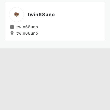
twin68uno
twin68uno
twin68uno