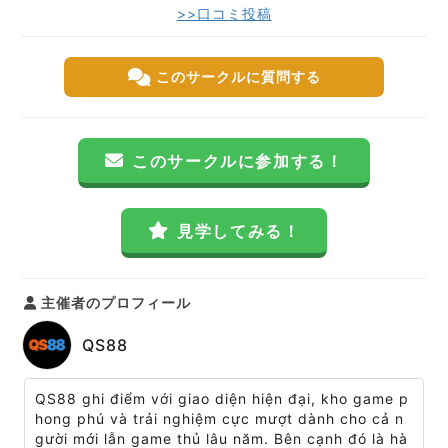
>>口コミ投稿
このサークルに質問する
このサークルに参加する！
見学してみる！
主催者のプロフィール
QS88
QS88 ghi điểm với giao diện hiện đại, kho game p
hong phú và trải nghiệm cực mượt dành cho cả n
gười mới lẫn game thủ lâu năm. Bên cạnh đó là hà