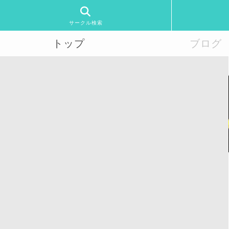
サークル検索
トップ
ブログ