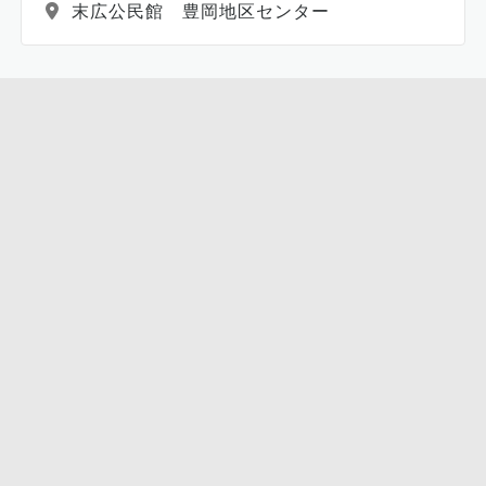
末広公民館 豊岡地区センター