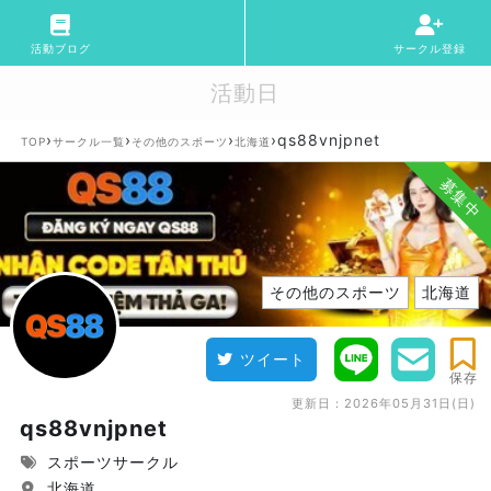
活動ブログ
サークル登録
活動日
›
›
›
›
qs88vnjpnet
TOP
サークル一覧
その他のスポーツ
北海道
募集中
その他のスポーツ
北海道
ツイート
保存
更新日：
2026年05月31日(日)
qs88vnjpnet
スポーツサークル
北海道