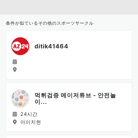
条件が似ているその他のスポーツサークル
ditik41464
먹튀검증 메이저튜브 - 안전놀
이...
24시간
아이치현