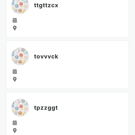
ttgttzcx
tovvvck
tpzzggt