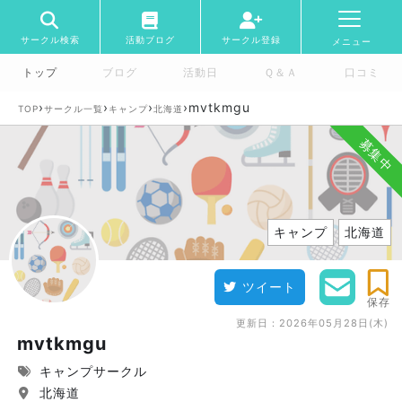
サークル検索
活動ブログ
サークル登録
メニュー
トップ
ブログ
活動日
Ｑ＆Ａ
口コミ
›
›
›
›
mvtkmgu
TOP
サークル一覧
キャンプ
北海道
募集中
キャンプ
北海道
ツイート
保存
更新日：
2026年05月28日(木)
mvtkmgu
キャンプサークル
北海道