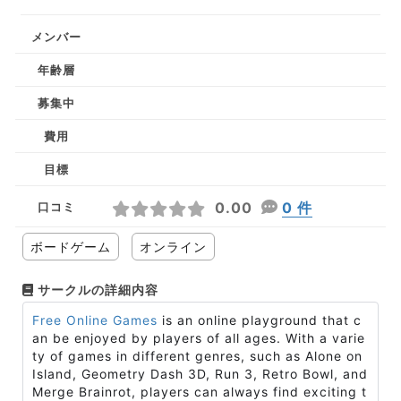
メンバー
年齢層
募集中
費用
目標
0.00
0 件
口コミ
ボードゲーム
オンライン
サークルの詳細内容
Free Online Games
is an online playground that c
an be enjoyed by players of all ages. With a varie
ty of games in different genres, such as Alone on
Island, Geometry Dash 3D, Run 3, Retro Bowl, and
Merge Brainrot, players can always find exciting t