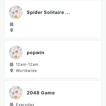
Spider Solitaire ...
popwin
12am-12am
Worldwide
2048 Game
Everyday