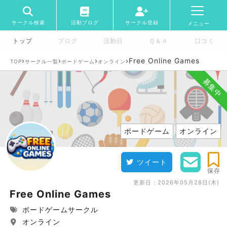
サークル検索
活動ブログ
サークル登録
メニュー
トップ
ブログ
活動日
Ｑ＆Ａ
口コミ
›
›
›
›
Free Online Games
TOP
サークル一覧
ボードゲーム
オンライン
募集中
ボードゲーム
オンライン
ツイート
保存
更新日：
2026年05月28日(木)
Free Online Games
ボードゲームサークル
オンライン