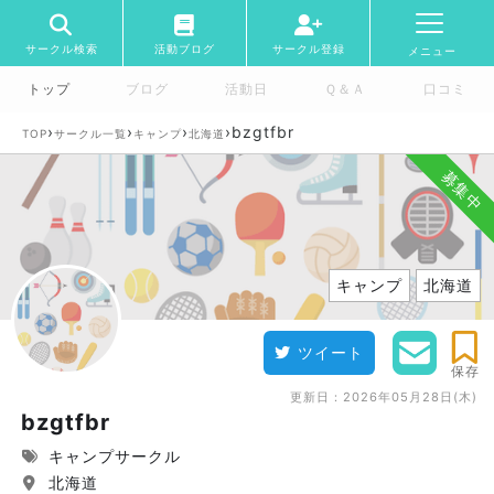
サークル検索
活動ブログ
サークル登録
メニュー
トップ
ブログ
活動日
Ｑ＆Ａ
口コミ
›
›
›
›
bzgtfbr
TOP
サークル一覧
キャンプ
北海道
募集中
キャンプ
北海道
ツイート
保存
更新日：
2026年05月28日(木)
bzgtfbr
キャンプサークル
北海道