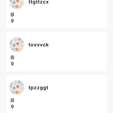
ttgttzcx
tovvvck
tpzzggt