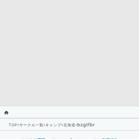
›
›
›
›
bzgtfbr
TOP
サークル一覧
キャンプ
北海道