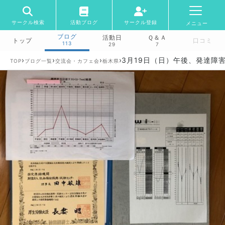
サークル検索
活動ブログ
サークル登録
メニュー
ブログ
活動日
Ｑ＆Ａ
トップ
口コミ
113
29
7
›
›
›
›
3月19日（日）午後、発達障
TOP
ブログ一覧
交流会・カフェ会
栃木県