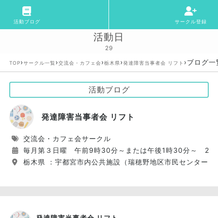
活動ブログ
サークル登録
活動日
29
›
›
›
›
›
ブログ一
TOP
サークル一覧
交流会・カフェ会
栃木県
発達障害当事者会 リフト
活動ブログ
発達障害当事者会 リフト
交流会・カフェ会サークル
毎月第３日曜 午前9時30分～または午後1時30分～ 2
栃木県 ：宇都宮市内公共施設（瑞穂野地区市民センターま
発達障害当事者会 リフト