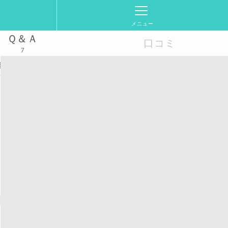
メニュー
Ｑ＆Ａ
口コミ
7
覧
時間程度
たは宇都宮市文化会館または姿川地区市民センター